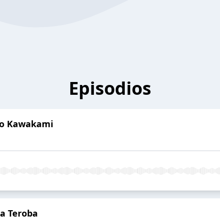
Episodios
ko Kawakami
ia Teroba