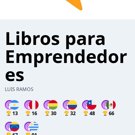
Libros para
Emprendedor
es
LUIS RAMOS
13
16
30
32
48
66