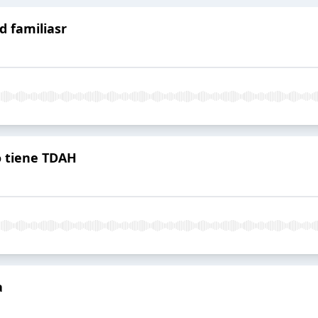
d familiasr
o tiene TDAH
a