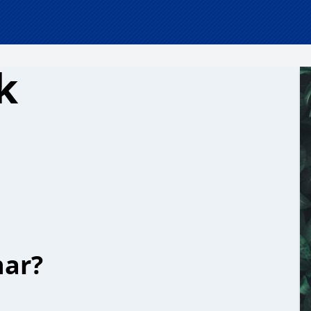
k
har?