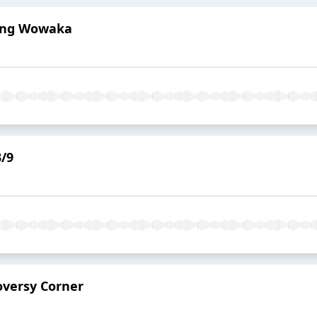
ing Wowaka
3/9
oversy Corner