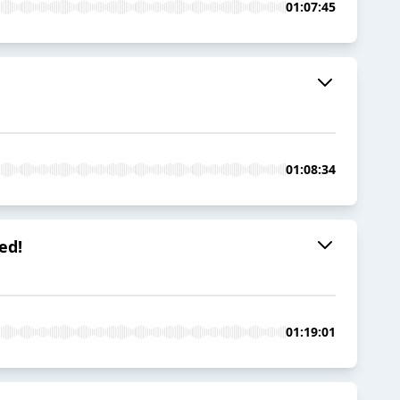
01:07:45
01:08:34
ed!
01:19:01