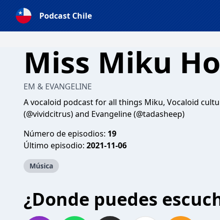
Podcast Chile
Miss Miku H
EM & EVANGELINE
A vocaloid podcast for all things Miku, Vocaloid cul
(@vividcitrus) and Evangeline (@tadasheep)
Número de episodios:
19
Último episodio:
2021-11-06
Música
¿Donde puedes escuc