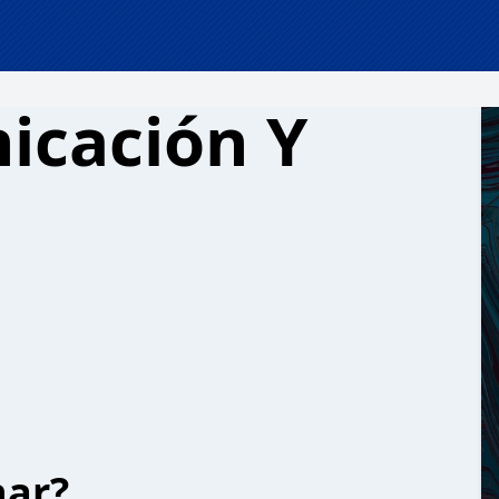
icación Y
har?