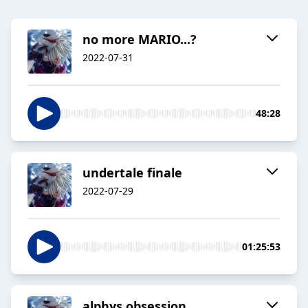
no more MARIO...?
2022-07-31
48:28
undertale finale
2022-07-29
01:25:53
alphys obsession