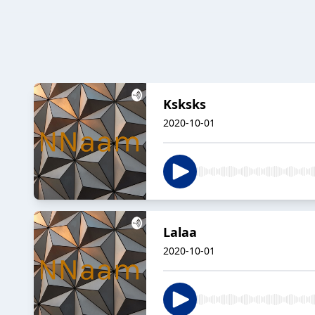
Ksksks
2020-10-01
Lalaa
2020-10-01