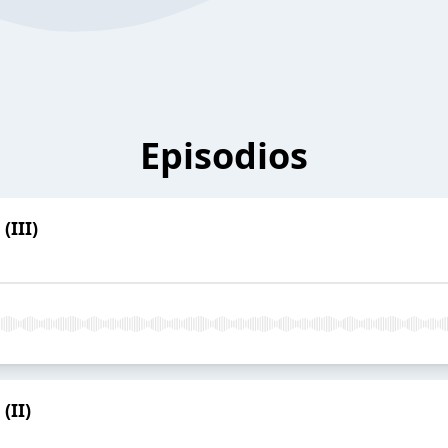
Episodios
(III)
(II)