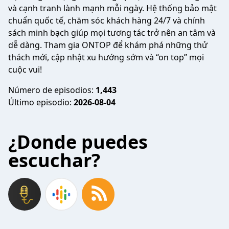
và cạnh tranh lành mạnh mỗi ngày. Hệ thống bảo mật
chuẩn quốc tế, chăm sóc khách hàng 24/7 và chính
sách minh bạch giúp mọi tương tác trở nên an tâm và
dễ dàng. Tham gia ONTOP để khám phá những thử
thách mới, cập nhật xu hướng sớm và “on top” mọi
cuộc vui!
Número de episodios:
1,443
Último episodio:
2026-08-04
¿Donde puedes
escuchar?