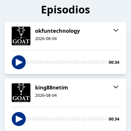
Episodios
okfuntechnology
2026-08-04
00:34
king88netim
2026-08-04
00:34