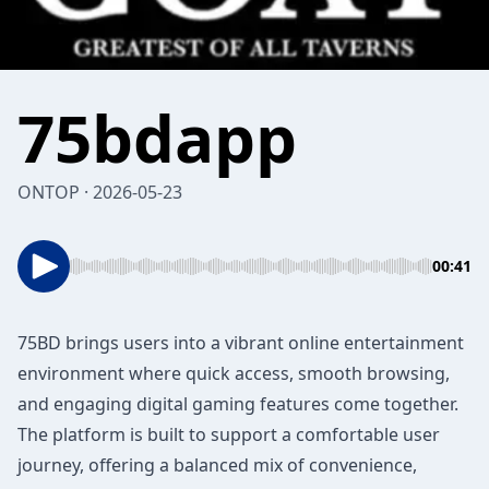
75bdapp
ONTOP · 2026-05-23
00:41
75BD
brings users into a vibrant online entertainment
environment where quick access, smooth browsing,
and engaging digital gaming features come together.
The platform is built to support a comfortable user
journey, offering a balanced mix of convenience,