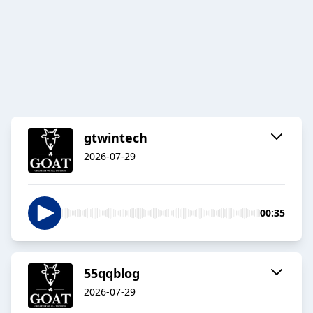
gtwintech
2026-07-29
00:35
55qqblog
2026-07-29