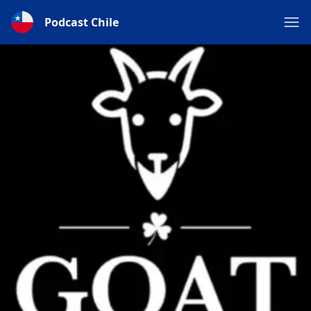
Podcast Chile