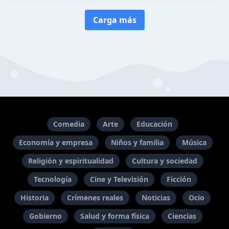
Carga más
Comedia
Arte
Educación
Economía y empresa
Niños y familia
Música
Religión y espiritualidad
Cultura y sociedad
Tecnología
Cine y Televisión
Ficción
Historia
Crímenes reales
Noticias
Ocio
Gobierno
Salud y forma física
Ciencias