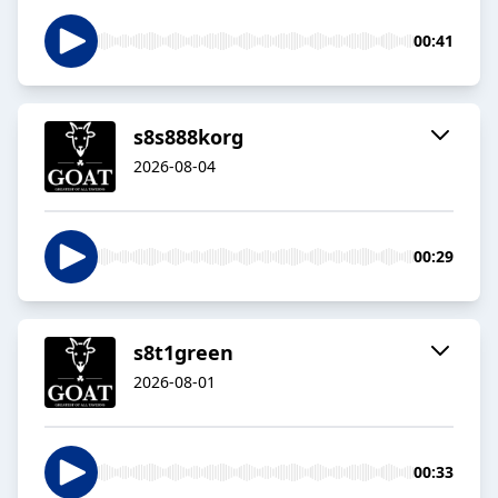
00:41
s8s888korg
2026-08-04
00:29
s8t1green
2026-08-01
00:33