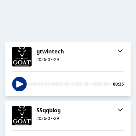
gtwintech
2026-07-29
00:35
55qqblog
2026-07-29