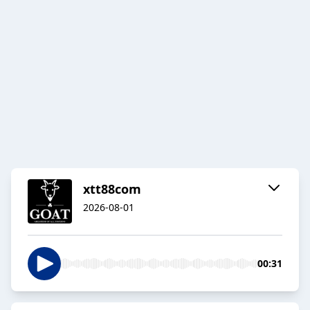
xtt88com
2026-08-01
00:31