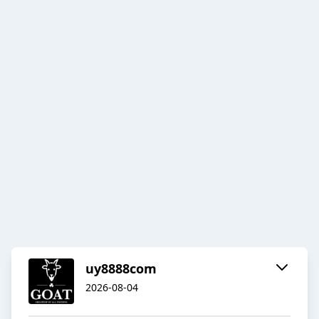
uy8888com
2026-08-04