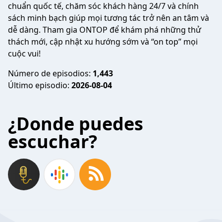
chuẩn quốc tế, chăm sóc khách hàng 24/7 và chính
sách minh bạch giúp mọi tương tác trở nên an tâm và
dễ dàng. Tham gia ONTOP để khám phá những thử
thách mới, cập nhật xu hướng sớm và “on top” mọi
cuộc vui!
Número de episodios:
1,443
Último episodio:
2026-08-04
¿Donde puedes
escuchar?