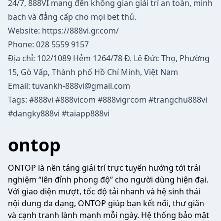
24/7, 888VI mang đến không gian giải trí an toàn, minh
bạch và đẳng cấp cho mọi bet thủ.
Website:
https://888vi.gr.com/
Phone: 028 5559 9157
Địa chỉ: 102/1089 Hẻm 1264/78 Đ. Lê Đức Thọ, Phường
15, Gò Vấp, Thành phố Hồ Chí Minh, Việt Nam
Email:
tuvankh-888vi@gmail.com
Tags: #888vi #888vicom #888vigrcom #trangchu888vi
#dangky888vi #taiapp888vi
ontop
ONTOP là nền tảng giải trí trực tuyến hướng tới trải
nghiệm “lên đỉnh phong độ” cho người dùng hiện đại.
Với giao diện mượt, tốc độ tải nhanh và hệ sinh thái
nội dung đa dạng, ONTOP giúp bạn kết nối, thư giãn
và cạnh tranh lành mạnh mỗi ngày. Hệ thống bảo mật