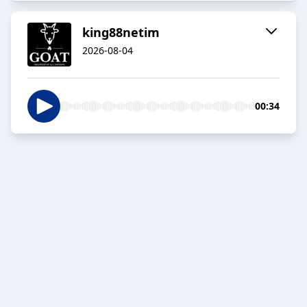
king88netim
2026-08-04
00:34