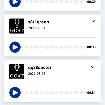
00:29
s8t1green
2026-08-01
00:33
qq88doctor
2026-08-01
00:31