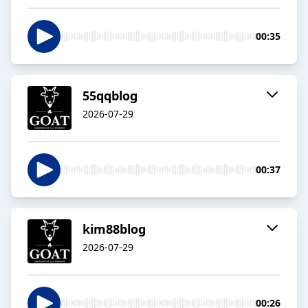
00:35
55qqblog
2026-07-29
00:37
kim88blog
2026-07-29
00:26