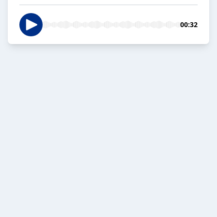
00:32