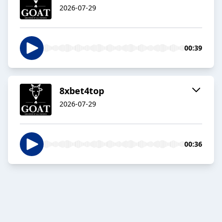
2026-07-29
00:39
8xbet4top
2026-07-29
00:36