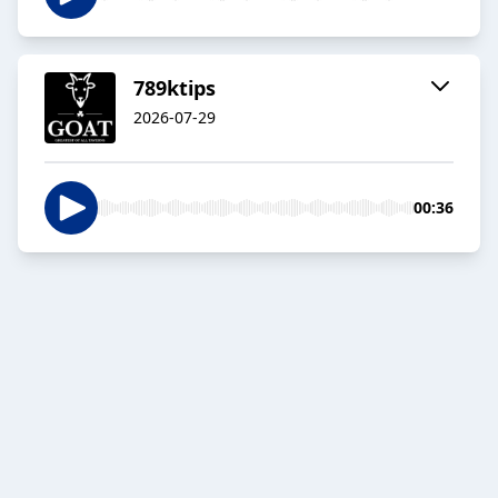
789ktips
2026-07-29
00:36