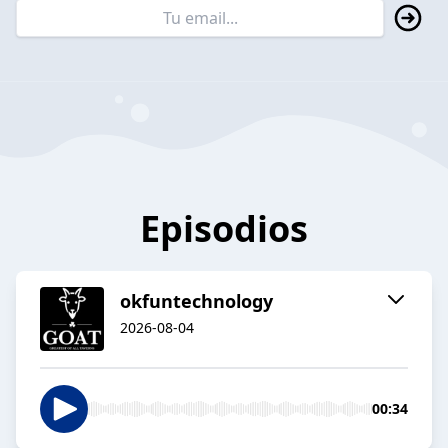
Episodios
okfuntechnology
2026-08-04
00:34