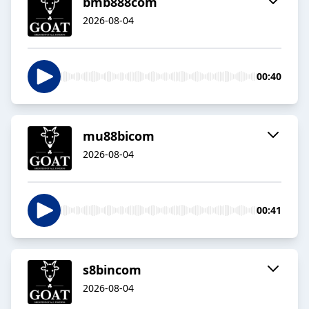
bmb888com
2026-08-04
00:40
mu88bicom
2026-08-04
00:41
s8bincom
2026-08-04