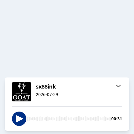
sx88ink
2026-07-29
00:31