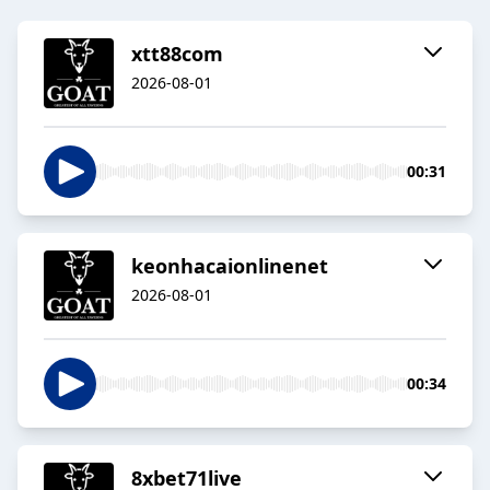
xtt88com
2026-08-01
00:31
keonhacaionlinenet
2026-08-01
00:34
8xbet71live