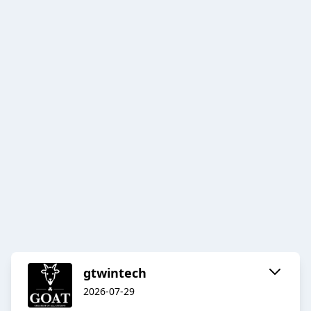
gtwintech
2026-07-29