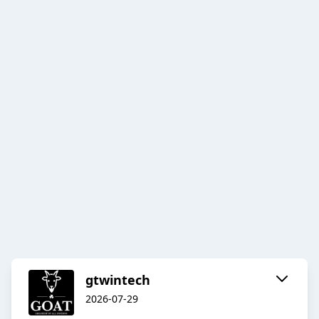
gtwintech
2026-07-29