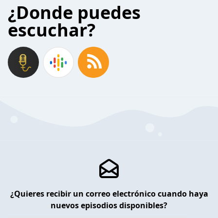
¿Donde puedes
escuchar?
¿Quieres recibir un correo electrónico cuando haya
nuevos episodios disponibles?