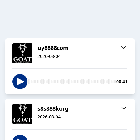
uy8888com
2026-08-04
00:41
s8s888korg
2026-08-04