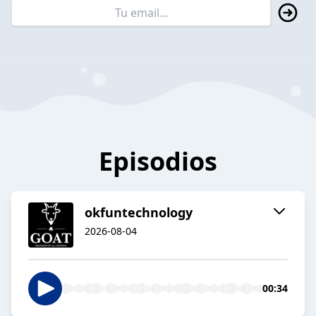
Episodios
okfuntechnology
2026-08-04
00:34