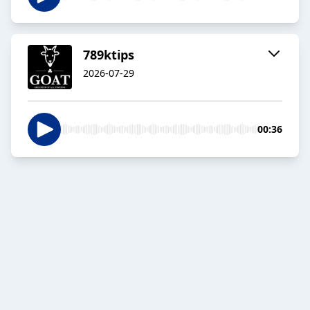
789ktips
2026-07-29
00:36