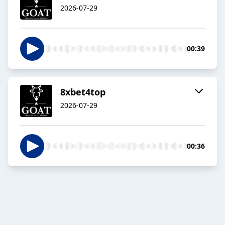
2026-07-29
00:39
8xbet4top
2026-07-29
00:36