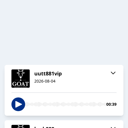
uutt881vip
2026-08-04
00:39