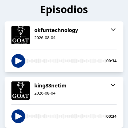
Episodios
okfuntechnology
2026-08-04
00:34
king88netim
2026-08-04
00:34