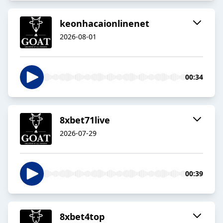
keonhacaionlinenet
2026-08-01
00:34
8xbet71live
2026-07-29
00:39
8xbet4top