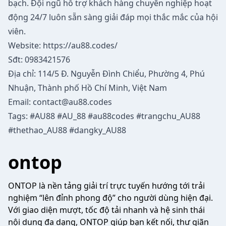
bạch. Đội ngũ hỗ trợ khách hàng chuyên nghiệp hoạt
động 24/7 luôn sẵn sàng giải đáp mọi thắc mắc của hội
viên.
Website:
https://au88.codes/
Sđt: 0983421576
Địa chỉ: 114/5 Đ. Nguyễn Đình Chiểu, Phường 4, Phú
Nhuận, Thành phố Hồ Chí Minh, Việt Nam
Email:
contact@au88.codes
Tags: #AU88 #AU_88 #au88codes #trangchu_AU88
#thethao_AU88 #dangky_AU88
ontop
ONTOP là nền tảng giải trí trực tuyến hướng tới trải
nghiệm “lên đỉnh phong độ” cho người dùng hiện đại.
Với giao diện mượt, tốc độ tải nhanh và hệ sinh thái
nội dung đa dạng, ONTOP giúp bạn kết nối, thư giãn