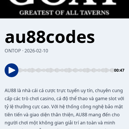
au88codes
ONTOP · 2026-02-10
00:47
AU88
là nhà cái cá cược trực tuyến uy tín, chuyên cung
cấp các trò chơi casino, cá độ thể thao và game slot với
tỷ lệ thưởng cực cao. Với hệ thống công nghệ bảo mật
tiên tiến và giao diện thân thiện, AU88 mang đến cho
người chơi một không gian giải trí an toàn và minh