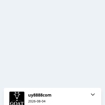
uy8888com
2026-08-04