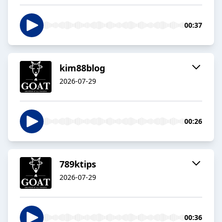
00:37
kim88blog
2026-07-29
00:26
789ktips
2026-07-29
00:36