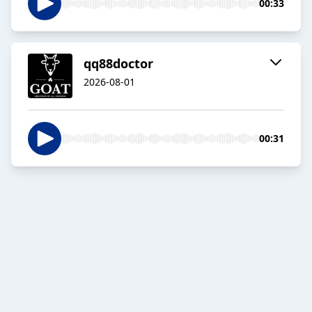
00:33
qq88doctor
2026-08-01
00:31