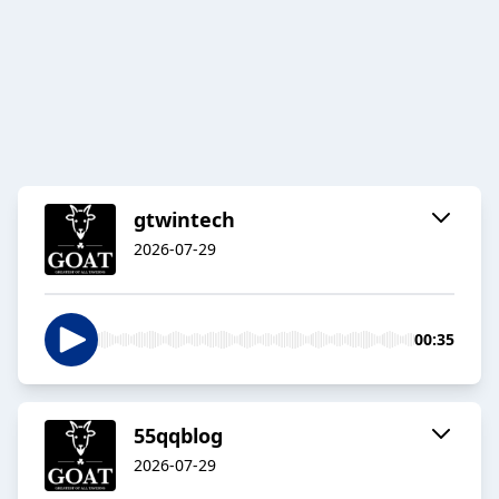
gtwintech
2026-07-29
00:35
55qqblog
2026-07-29