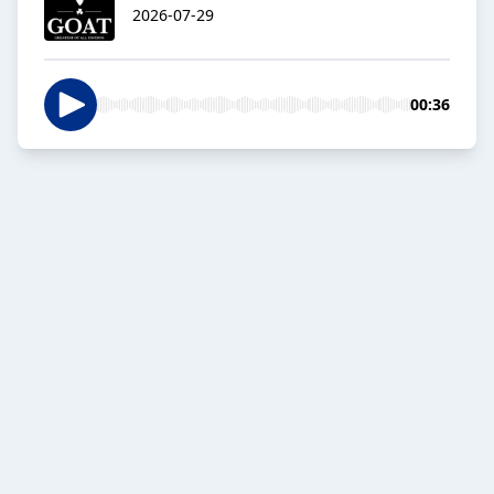
2026-07-29
00:36