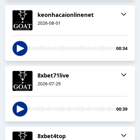
keonhacaionlinenet
2026-08-01
00:34
8xbet71live
2026-07-29
00:39
8xbet4top