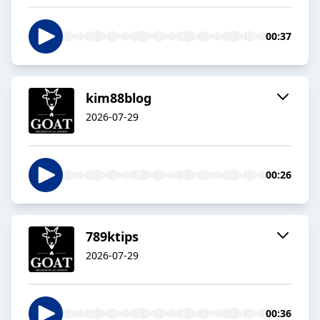
00:37
kim88blog
2026-07-29
00:26
789ktips
2026-07-29
00:36