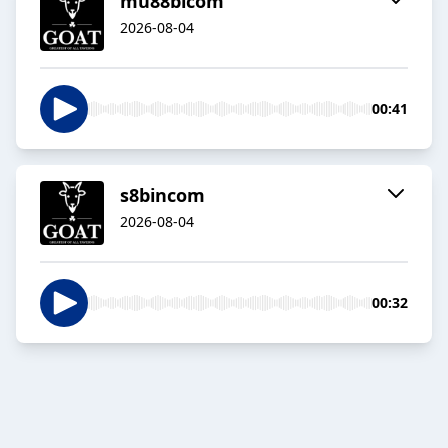
mu88bicom
2026-08-04
00:41
s8bincom
2026-08-04
00:32