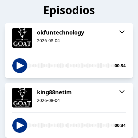
Episodios
okfuntechnology
2026-08-04
00:34
king88netim
2026-08-04
00:34