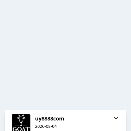
uy8888com
2026-08-04