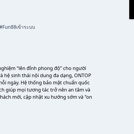
 #Fun88เข้าระบบ
i nghiệm “lên đỉnh phong độ” cho người
 và hệ sinh thái nội dung đa dạng, ONTOP
 mỗi ngày. Hệ thống bảo mật chuẩn quốc
ch giúp mọi tương tác trở nên an tâm và
ách mới, cập nhật xu hướng sớm và “on