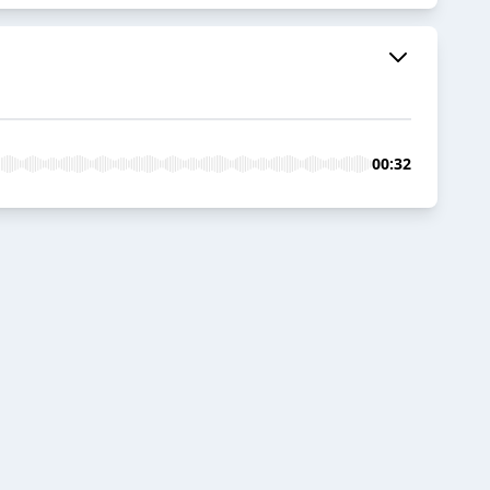
00:32