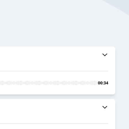
00:34