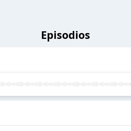
Episodios