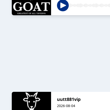
uutt881vip
2026-08-04