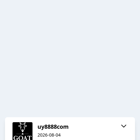
uy8888com
2026-08-04