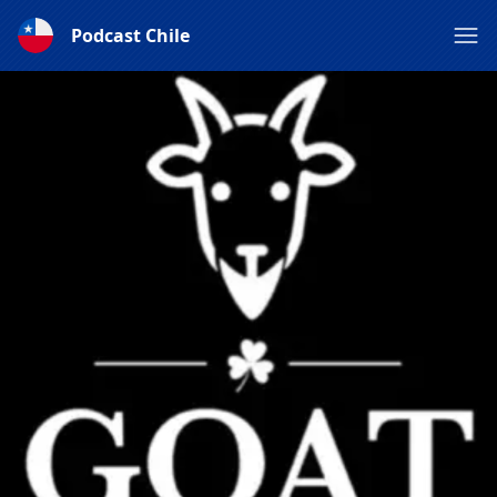
Podcast Chile