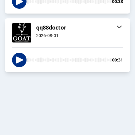
00:33
qq88doctor
2026-08-01
00:31