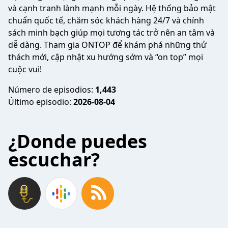
và cạnh tranh lành mạnh mỗi ngày. Hệ thống bảo mật
chuẩn quốc tế, chăm sóc khách hàng 24/7 và chính
sách minh bạch giúp mọi tương tác trở nên an tâm và
dễ dàng. Tham gia ONTOP để khám phá những thử
thách mới, cập nhật xu hướng sớm và “on top” mọi
cuộc vui!
Número de episodios:
1,443
Último episodio:
2026-08-04
¿Donde puedes
escuchar?