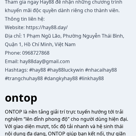
Tham gia ngay Hay88 để nhận những chương trình
khuyến mãi độc quyền dành riêng cho thành viên.
Thông tin liên hệ:
Website:
https://hay88.day/
Địa chỉ: 1 Phạm Ngũ Lão, Phường Nguyễn Thái Bình,
Quận 1, Hồ Chí Minh, Việt Nam
Phone: 0968727868
Email:
hay88day@gmail.com
Hashtags: #hay88 #hay88luckywin #nhacaihay88
#trangchuhay88 #dangkyhay88 #linkhay88
ontop
ONTOP là nền tảng giải trí trực tuyến hướng tới trải
nghiệm “lên đỉnh phong độ” cho người dùng hiện đại.
Với giao diện mượt, tốc độ tải nhanh và hệ sinh thái
nội dung đa dạng, ONTOP giúp bạn kết nối, thư giãn