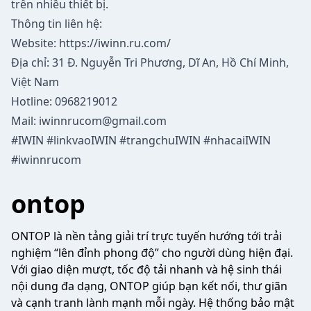
trên nhiều thiết bị.
Thông tin liên hệ:
Website:
https://iwinn.ru.com/
Địa chỉ: 31 Đ. Nguyễn Tri Phương, Dĩ An, Hồ Chí Minh,
Việt Nam
Hotline: 0968219012
Mail:
iwinnrucom@gmail.com
#IWIN #linkvaoIWIN #trangchuIWIN #nhacaiIWIN
#iwinnrucom
ontop
ONTOP là nền tảng giải trí trực tuyến hướng tới trải
nghiệm “lên đỉnh phong độ” cho người dùng hiện đại.
Với giao diện mượt, tốc độ tải nhanh và hệ sinh thái
nội dung đa dạng, ONTOP giúp bạn kết nối, thư giãn
và cạnh tranh lành mạnh mỗi ngày. Hệ thống bảo mật