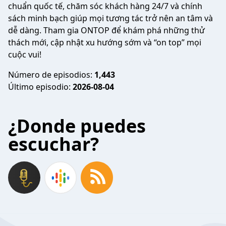
chuẩn quốc tế, chăm sóc khách hàng 24/7 và chính
sách minh bạch giúp mọi tương tác trở nên an tâm và
dễ dàng. Tham gia ONTOP để khám phá những thử
thách mới, cập nhật xu hướng sớm và “on top” mọi
cuộc vui!
Número de episodios:
1,443
Último episodio:
2026-08-04
¿Donde puedes
escuchar?