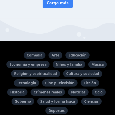
Carga más
Comedia
Arte
Educación
Economía y empresa
Niños y familia
Música
Religión y espiritualidad
Cultura y sociedad
Tecnología
Cine y Televisión
Ficción
Historia
Crímenes reales
Noticias
Ocio
Gobierno
Salud y forma física
Ciencias
Deportes