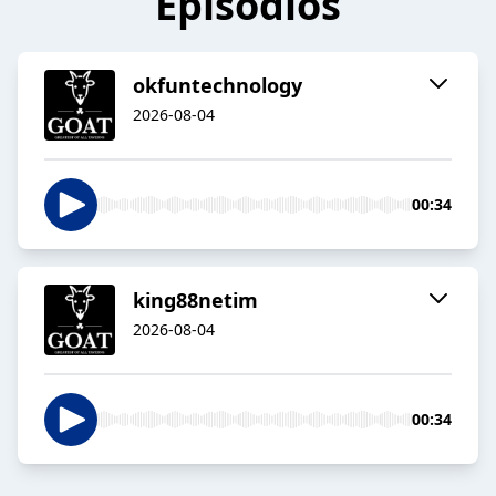
Episodios
okfuntechnology
2026-08-04
00:34
king88netim
2026-08-04
00:34