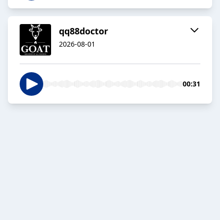
qq88doctor
2026-08-01
00:31