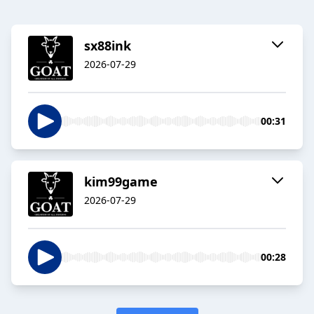
sx88ink
2026-07-29
00:31
kim99game
2026-07-29
00:28