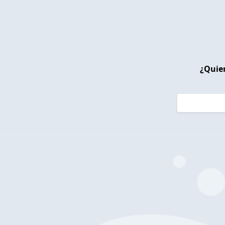
¿Quier