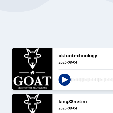
okfuntechnology
2026-08-04
king88netim
2026-08-04