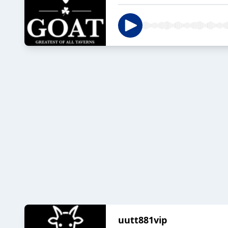
uutt881vip