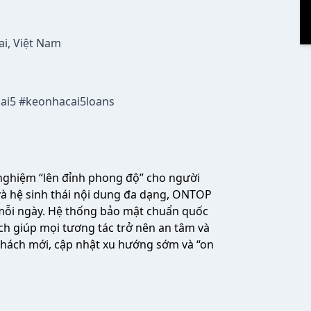
ai, Việt Nam
ai5 #keonhacai5loans
i nghiệm “lên đỉnh phong độ” cho người
 và hệ sinh thái nội dung đa dạng, ONTOP
 mỗi ngày. Hệ thống bảo mật chuẩn quốc
ch giúp mọi tương tác trở nên an tâm và
ách mới, cập nhật xu hướng sớm và “on