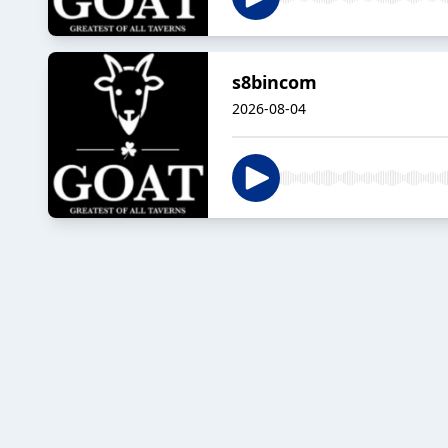
s8bincom
2026-08-04