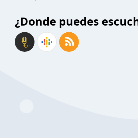
¿Donde puedes escuc