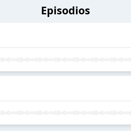
Episodios