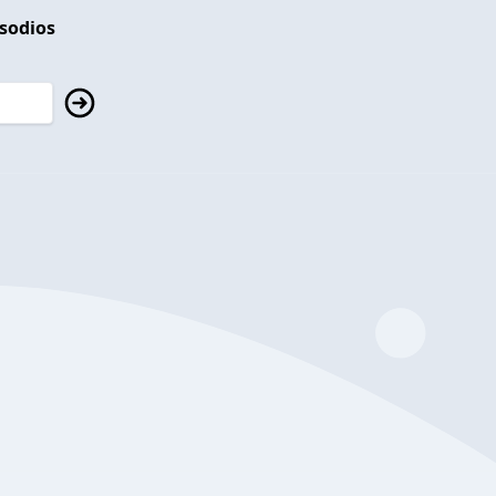
isodios