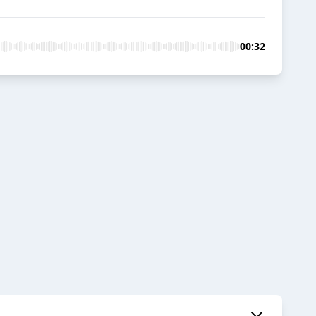
00:32