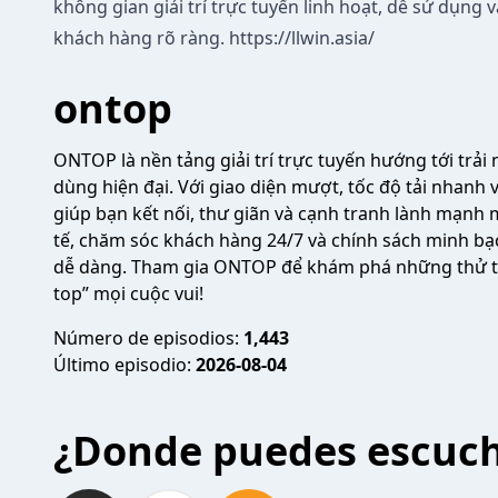
không gian giải trí trực tuyến linh hoạt, dễ sử dụng
khách hàng rõ ràng.
https://llwin.asia/
ontop
ONTOP là nền tảng giải trí trực tuyến hướng tới trả
dùng hiện đại. Với giao diện mượt, tốc độ tải nhanh
giúp bạn kết nối, thư giãn và cạnh tranh lành mạnh
tế, chăm sóc khách hàng 24/7 và chính sách minh bạ
dễ dàng. Tham gia ONTOP để khám phá những thử th
top” mọi cuộc vui!
Número de episodios:
1,443
Último episodio:
2026-08-04
¿Donde puedes escuc