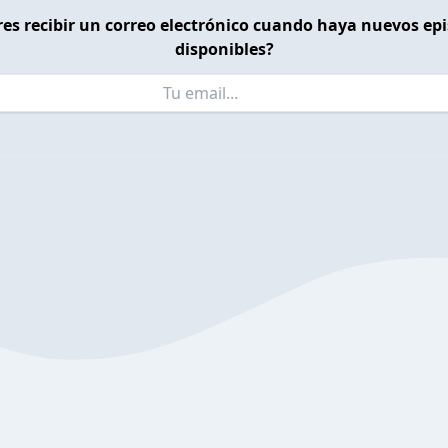
es recibir un correo electrónico cuando haya nuevos ep
disponibles?