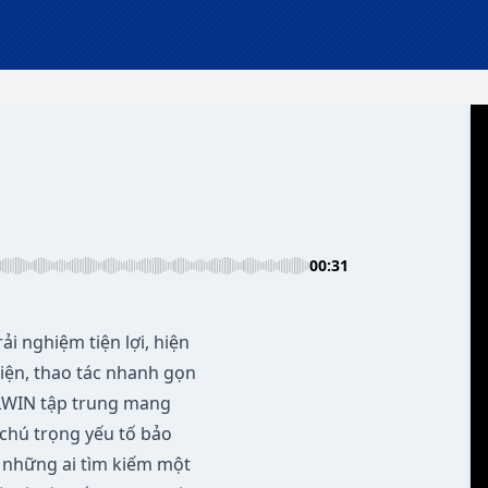
00:31
ải nghiệm tiện lợi, hiện
hiện, thao tác nhanh gọn
 LLWIN tập trung mang
 chú trọng yếu tố bảo
 những ai tìm kiếm một