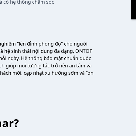
 và có hệ thống chăm sóc
i nghiệm “lên đỉnh phong độ” cho người
 và hệ sinh thái nội dung đa dạng, ONTOP
 mỗi ngày. Hệ thống bảo mật chuẩn quốc
ch giúp mọi tương tác trở nên an tâm và
ách mới, cập nhật xu hướng sớm và “on
har?