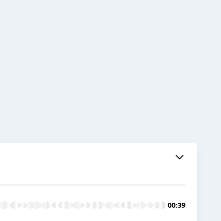
00:39