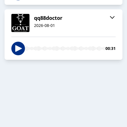
qq88doctor
2026-08-01
00:31