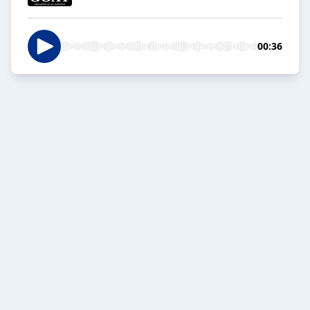
00:36