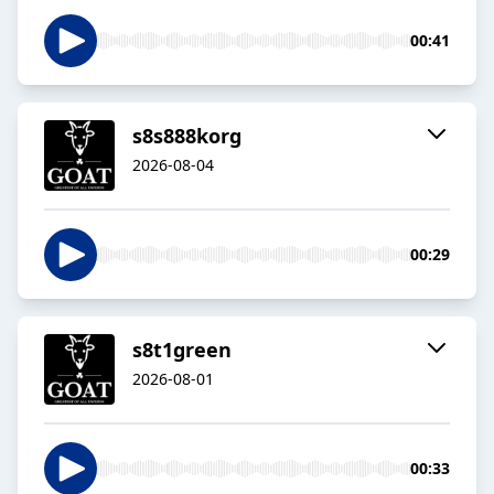
00:41
s8s888korg
2026-08-04
00:29
s8t1green
2026-08-01
00:33