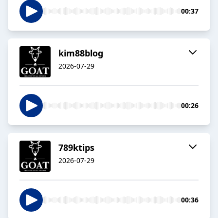
00:37
kim88blog
2026-07-29
00:26
789ktips
2026-07-29
00:36