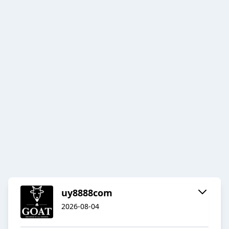
uy8888com
2026-08-04