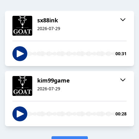
sx88ink
2026-07-29
00:31
kim99game
2026-07-29
00:28