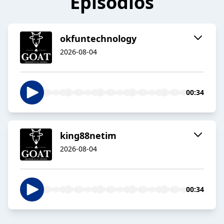
Episodios
okfuntechnology
2026-08-04
00:34
king88netim
2026-08-04
00:34