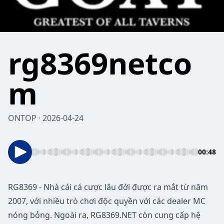
rg8369netco
m
ONTOP · 2026-04-24
00:48
RG836
9 - Nhà cái cá cược lâu đời được ra mắt từ năm
2007, với nhiều trò chơi độc quyền với các dealer MC
nóng bỏng. Ngoài ra, RG8369.NET còn cung cấp hệ