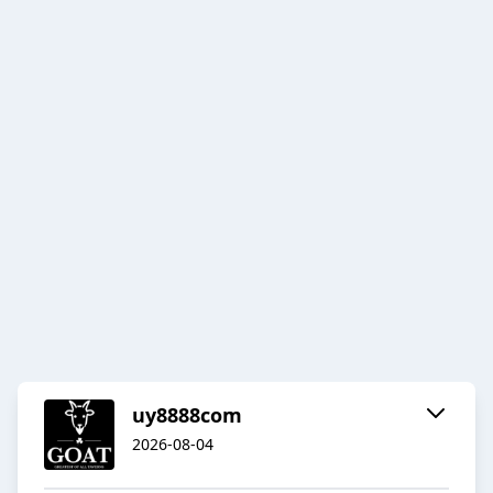
uy8888com
2026-08-04