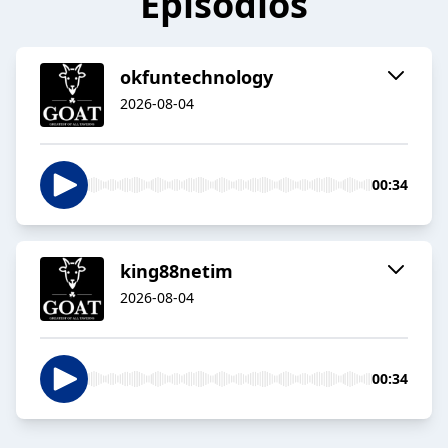
Episodios
okfuntechnology
2026-08-04
00:34
king88netim
2026-08-04
00:34