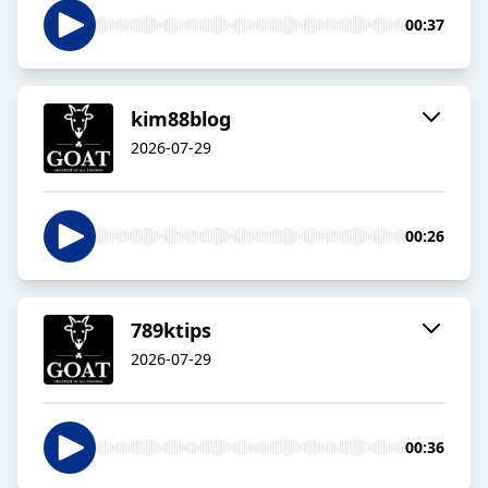
00:37
kim88blog
2026-07-29
00:26
789ktips
2026-07-29
00:36