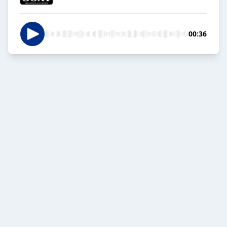
00:36