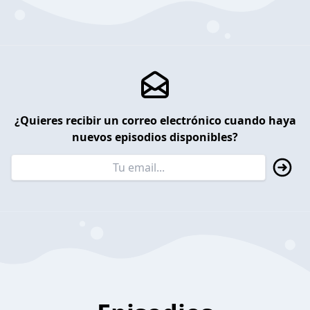
¿Quieres recibir un correo electrónico cuando haya
nuevos episodios disponibles?