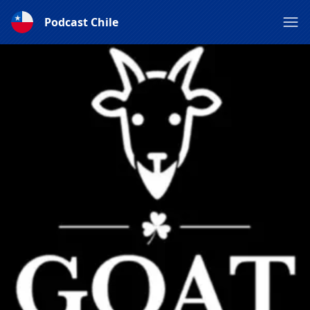
Podcast Chile