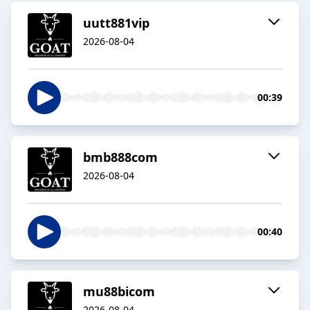
uutt881vip
2026-08-04
00:39
bmb888com
2026-08-04
00:40
mu88bicom
2026-08-04