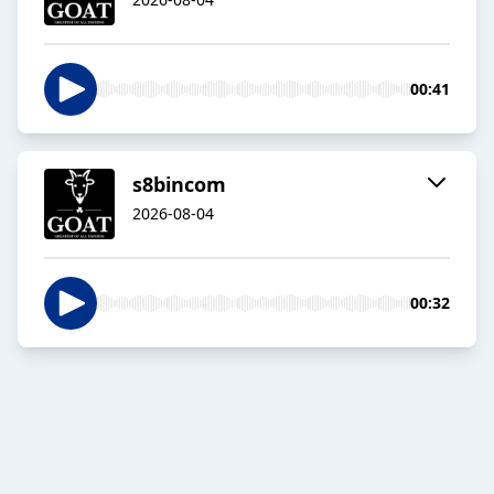
00:41
s8bincom
2026-08-04
00:32