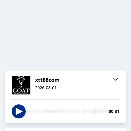
xtt88com
2026-08-01
00:31