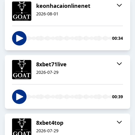
keonhacaionlinenet
2026-08-01
00:34
8xbet71live
2026-07-29
00:39
8xbet4top
2026-07-29