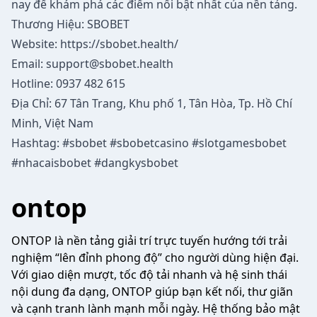
nay để khám phá các điểm nổi bật nhất của nền tảng.
Thương Hiệu: SBOBET
Website:
https://sbobet.health/
Email:
support@sbobet.health
Hotline: 0937 482 615
Địa Chỉ: 67 Tân Trang, Khu phố 1, Tân Hòa, Tp. Hồ Chí
Minh, Việt Nam
Hashtag: #sbobet #sbobetcasino #slotgamesbobet
#nhacaisbobet #dangkysbobet
ontop
ONTOP là nền tảng giải trí trực tuyến hướng tới trải
nghiệm “lên đỉnh phong độ” cho người dùng hiện đại.
Với giao diện mượt, tốc độ tải nhanh và hệ sinh thái
nội dung đa dạng, ONTOP giúp bạn kết nối, thư giãn
và cạnh tranh lành mạnh mỗi ngày. Hệ thống bảo mật