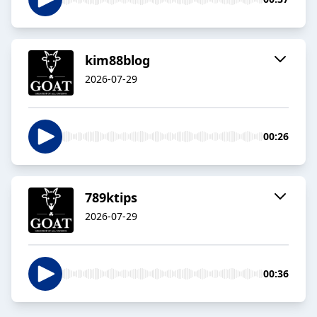
kim88blog
2026-07-29
00:26
789ktips
2026-07-29
00:36