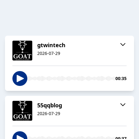
gtwintech
2026-07-29
00:35
55qqblog
2026-07-29
00:37