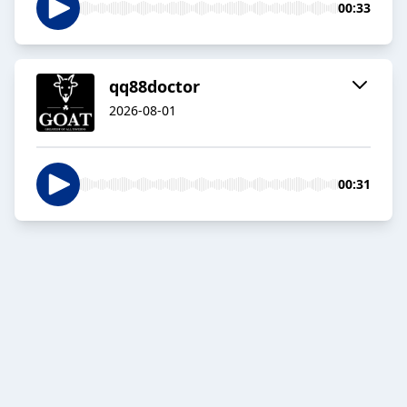
00:33
qq88doctor
2026-08-01
00:31