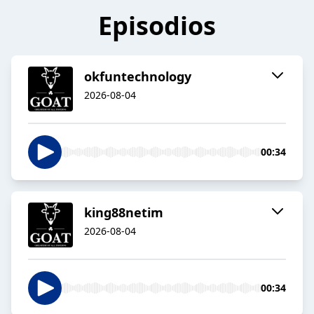
Episodios
okfuntechnology
2026-08-04
00:34
king88netim
2026-08-04
00:34