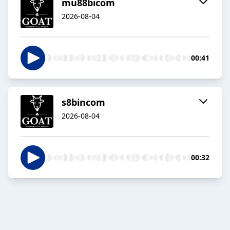
mu88bicom
2026-08-04
00:41
s8bincom
2026-08-04
00:32