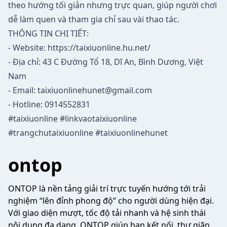
theo hướng tối giản nhưng trực quan, giúp người chơi
dễ làm quen và tham gia chỉ sau vài thao tác.
THÔNG TIN CHI TIẾT:
- Website:
https://taixiuonline.hu.net/
- Địa chỉ: 43 C Đường Tổ 18, Dĩ An, Bình Dương, Việt
Nam
- Email:
taixiuonlinehunet@gmail.com
- Hotline: 0914552831
#taixiuonline #linkvaotaixiuonline
#trangchutaixiuonline #taixiuonlinehunet
ontop
ONTOP là nền tảng giải trí trực tuyến hướng tới trải
nghiệm “lên đỉnh phong độ” cho người dùng hiện đại.
Với giao diện mượt, tốc độ tải nhanh và hệ sinh thái
nội dung đa dạng, ONTOP giúp bạn kết nối, thư giãn