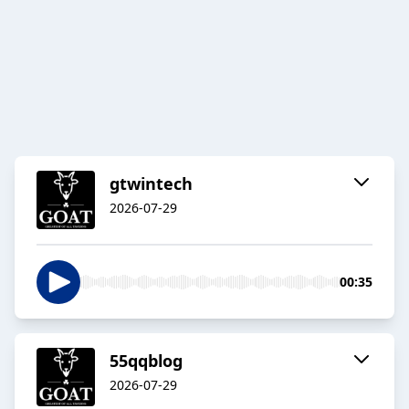
gtwintech
2026-07-29
00:35
55qqblog
2026-07-29