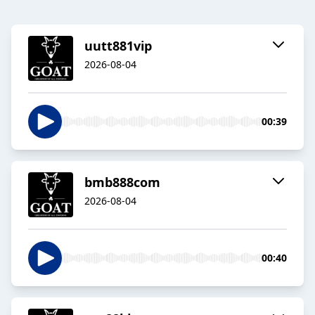
uutt881vip
2026-08-04
00:39
bmb888com
2026-08-04
00:40