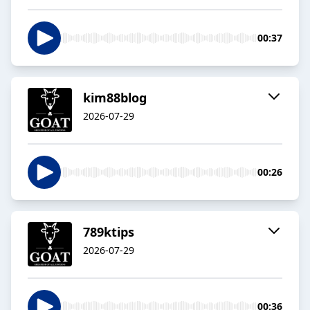
00:37
kim88blog
2026-07-29
00:26
789ktips
2026-07-29
00:36