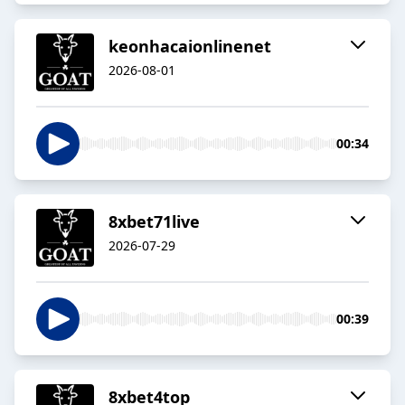
keonhacaionlinenet
2026-08-01
00:34
8xbet71live
2026-07-29
00:39
8xbet4top