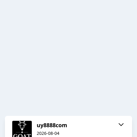
uy8888com
2026-08-04