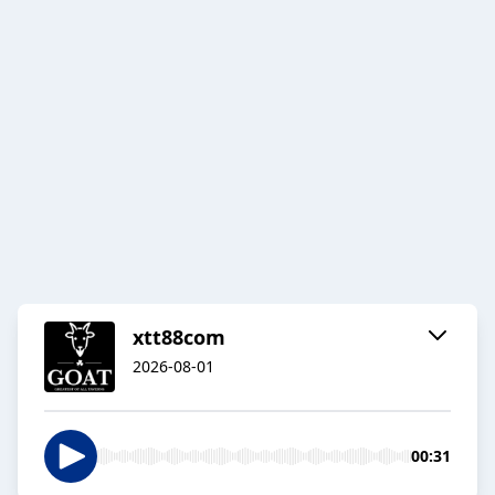
xtt88com
2026-08-01
00:31