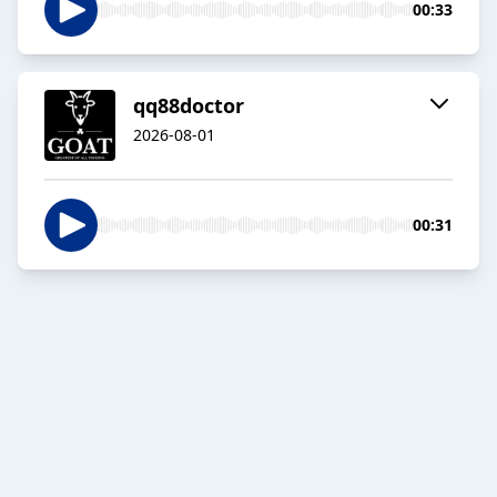
00:33
qq88doctor
2026-08-01
00:31