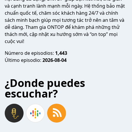
và cạnh tranh lành mạnh mỗi ngày. Hệ thống bảo mật
chuẩn quốc tế, chăm sóc khách hàng 24/7 và chính
sách minh bạch giúp mọi tương tác trở nên an tâm và
dễ dàng. Tham gia ONTOP để khám phá những thử
thách mới, cập nhật xu hướng sớm và “on top” mọi
cuộc vui!
Número de episodios:
1,443
Último episodio:
2026-08-04
¿Donde puedes
escuchar?