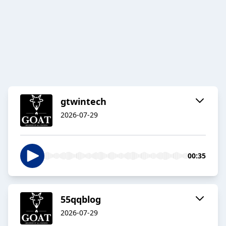
gtwintech
2026-07-29
00:35
55qqblog
2026-07-29