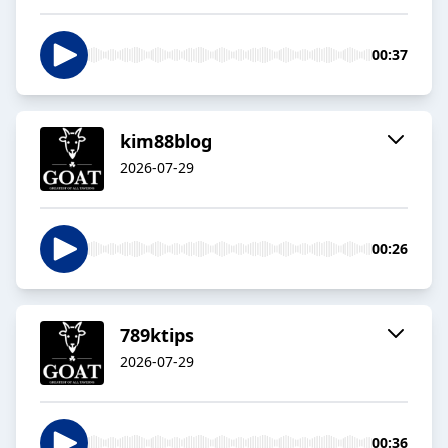
00:37
kim88blog
2026-07-29
00:26
789ktips
2026-07-29
00:36