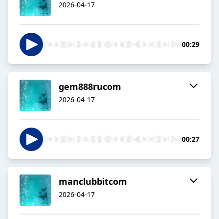
2026-04-17
00:29
gem888rucom
2026-04-17
00:27
manclubbitcom
2026-04-17