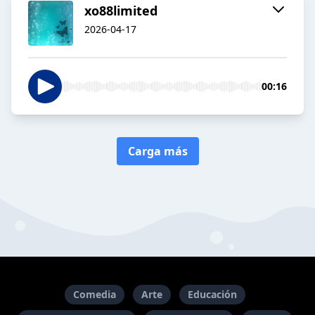
xo88limited
2026-04-17
00:16
Carga más
Comedia
Arte
Educación