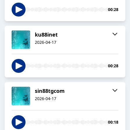
00:28
ku88inet
2026-04-17
00:28
sin88tgcom
2026-04-17
00:18