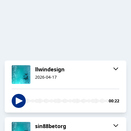
llwindesign
2026-04-17
00:22
sin88betorg