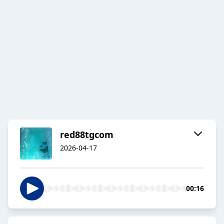
red88tgcom
2026-04-17
00:16