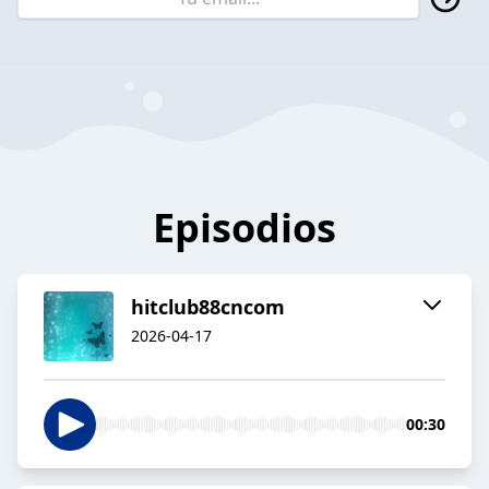
Episodios
hitclub88cncom
2026-04-17
00:30