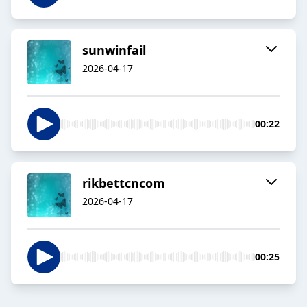
sunwinfail
2026-04-17
00:22
rikbettcncom
2026-04-17
00:25