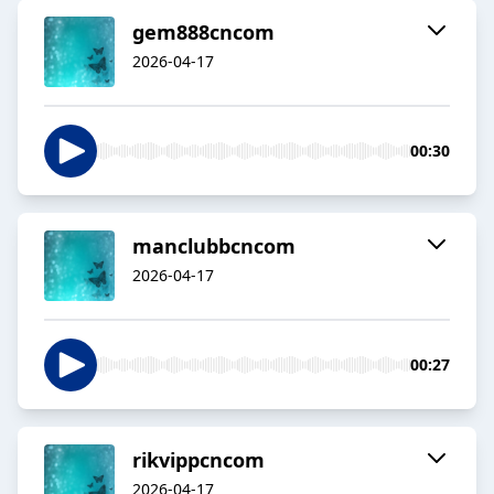
gem888cncom
2026-04-17
00:30
manclubbcncom
2026-04-17
00:27
rikvippcncom
2026-04-17