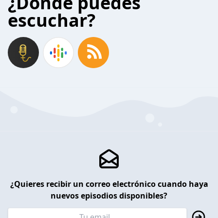
¿Donde puedes
escuchar?
¿Quieres recibir un correo electrónico cuando haya
nuevos episodios disponibles?