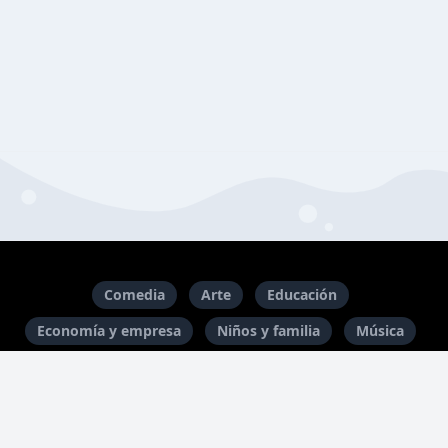
Comedia
Arte
Educación
Economía y empresa
Niños y familia
Música
Religión y espiritualidad
Cultura y sociedad
Tecnología
Cine y Televisión
Ficción
Historia
Crímenes reales
Noticias
Ocio