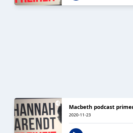
Macbeth podcast prime
2020-11-23