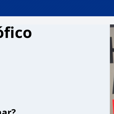
ófico
har?