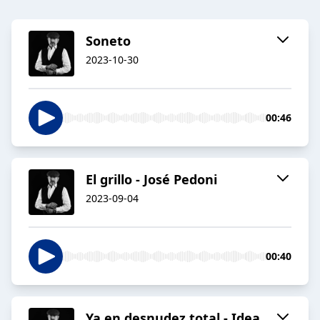
Soneto
2023-10-30
00:46
El grillo - José Pedoni
2023-09-04
00:40
Ya en desnudez total - Idea