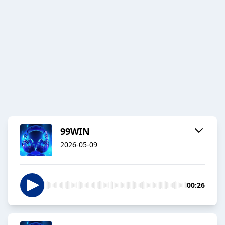
99WIN
2026-05-09
00:26