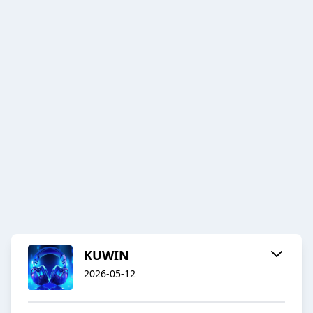
KUWIN
2026-05-12