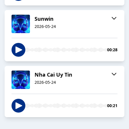
Sunwin
2026-05-24
00:28
Nha Cai Uy Tin
2026-05-24
00:21