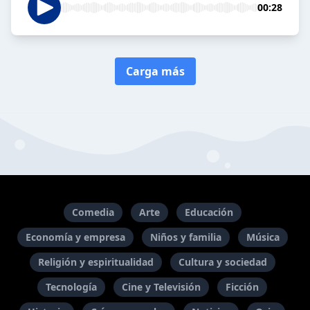
00:28
Carga más
Comedia
Arte
Educación
Economía y empresa
Niños y familia
Música
Religión y espiritualidad
Cultura y sociedad
Tecnología
Cine y Televisión
Ficción