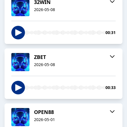
32WIN
2026-05-08
00:31
ZBET
2026-05-08
00:33
OPEN88
2026-05-01