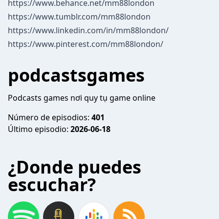
https://www.behance.net/mm88london
https://www.tumblr.com/mm88london
https://www.linkedin.com/in/mm88london/
https://www.pinterest.com/mm88london/
podcastsgames
Podcasts games nơi quy tụ game online
Número de episodios:
401
Último episodio:
2026-06-18
¿Donde puedes
escuchar?