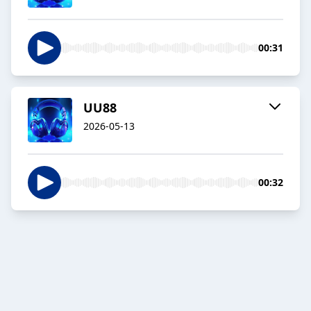
00:31
UU88
2026-05-13
00:32