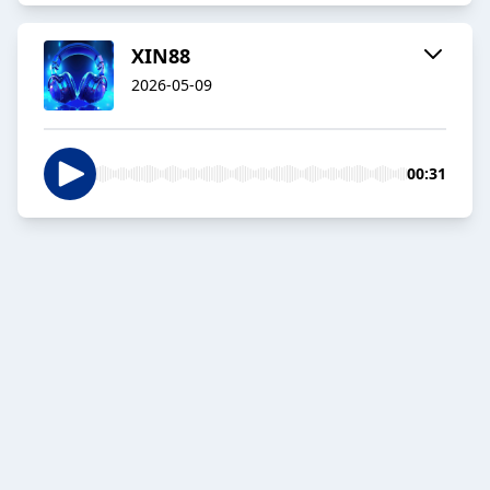
XIN88
2026-05-09
00:31