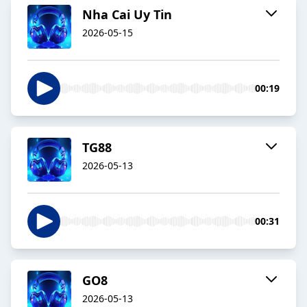
Nha Cai Uy Tin
2026-05-15
00:19
TG88
2026-05-13
00:31
GO8
2026-05-13