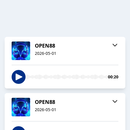
OPEN88
2026-05-01
00:20
OPEN88
2026-05-01