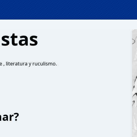
istas
, literatura y ruculismo.
har?