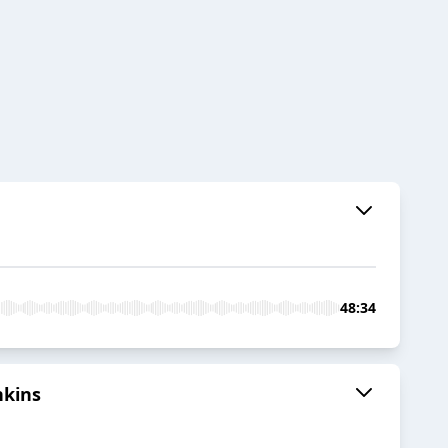
48:34
nkins