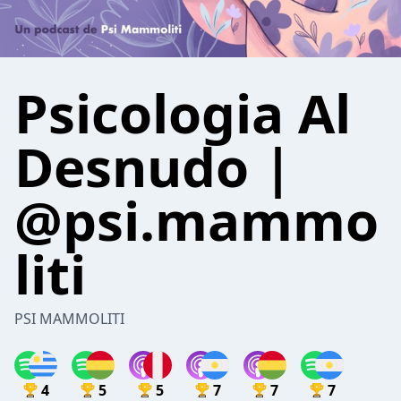
Psicologia Al
Desnudo |
@psi.mammo
liti
PSI MAMMOLITI
4
5
5
7
7
7