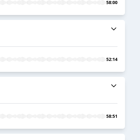
58:00
52:14
58:51