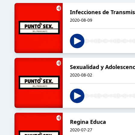
Infecciones de Transmis
2020-08-09
Sexualidad y Adolescenc
2020-08-02
Regina Educa
2020-07-27