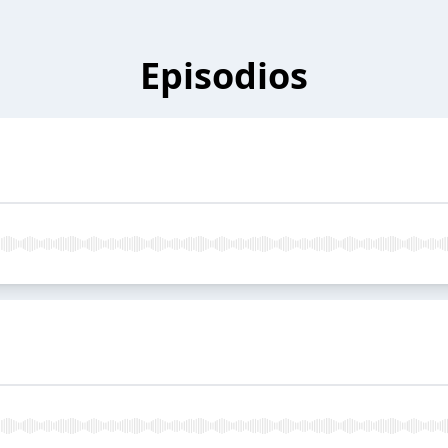
Episodios