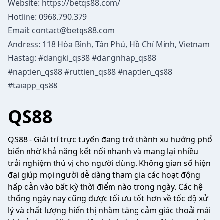
Website:
https://betqs88.com/
Hotline: 0968.790.379
Email:
contact@betqs88.com
Andress: 118 Hòa Bình, Tân Phú, Hồ Chí Minh, Vietnam
Hastag: #dangki_qs88 #dangnhap_qs88
#naptien_qs88 #ruttien_qs88 #naptien_qs88
#taiapp_qs88
QS88
QS88
- Giải trí trực tuyến đang trở thành xu hướng phổ
biến nhờ khả năng kết nối nhanh và mang lại nhiều
trải nghiệm thú vị cho người dùng. Không gian số hiện
đại giúp mọi người dễ dàng tham gia các hoạt động
hấp dẫn vào bất kỳ thời điểm nào trong ngày. Các hệ
thống ngày nay cũng được tối ưu tốt hơn về tốc độ xử
lý và chất lượng hiển thị nhằm tăng cảm giác thoải mái