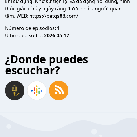
khi sử dụng. Nhờ sự tiện lợi và đa dạng nội dung, hình
thức giải trí này ngày càng được nhiều người quan
tâm. WEB:
https://betqs88.com/
Número de episodios:
1
Último episodio:
2026-05-12
¿Donde puedes
escuchar?