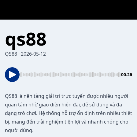
qs88
QS88 · 2026-05-12
00:26
QS88
là nền tảng giải trí trực tuyến được nhiều người
quan tâm nhờ giao diện hiện đại, dễ sử dụng và đa
dạng trò chơi. Hệ thống hỗ trợ ổn định trên nhiều thiết
bị, mang đến trải nghiệm tiện lợi và nhanh chóng cho
người dùng.