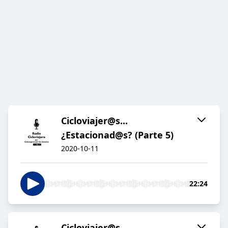
Cicloviajer@s...
¿Estacionad@s? (Parte 5)
2020-10-11
22:24
Cicloviajer@s...