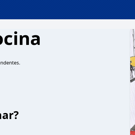
ocina
endentes.
har?