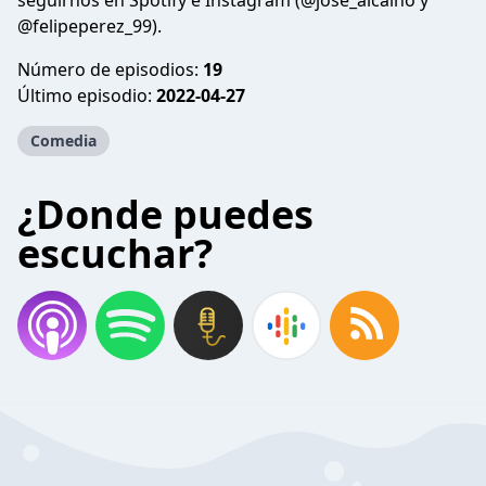
seguirnos en Spotify e Instagram (@jose_alcaino y
@felipeperez_99).
Número de episodios:
19
Último episodio:
2022-04-27
Comedia
¿Donde puedes
escuchar?