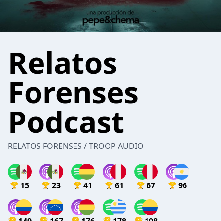
Relatos
Forenses
Podcast
RELATOS FORENSES / TROOP AUDIO
15
23
41
61
67
96