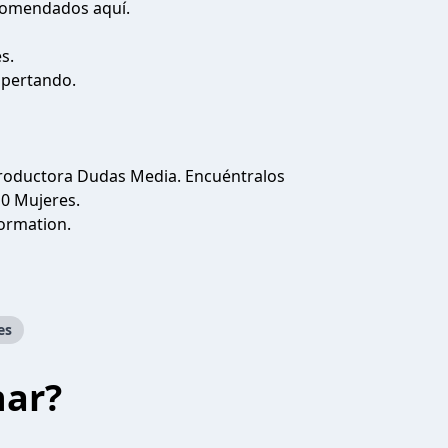
recomendados
aquí
.
es.
pertando
.
roductora Dudas Media. Encuéntralos
10 Mujeres
.
ormation.
es
har?