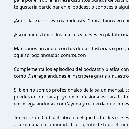
para poner sobre la mesa distintos puntos de vista q
te gustaría participar en el podcast o conoces a algui
¡Anúnciate en nuestros podcasts! Contáctanos en
co
¡Escúchanos todos los martes y jueves en plataform
Mándanos un audio con tus dudas, historias o pregu
aquí
seregalandudas.com/buzon
Complementa los episodios del podcast y platica con
como
@seregalandudas
e inscríbete gratis a nuestr
Si bien no somos profesionales de la salud mental, 
puedes encontrar apoyo de profesionales para todo 
en
seregalandudas.com/ayuda
y recuerda que ¡no est
Tenemos un Club del Libro en el que todos los mese
a la semana en comunidad con gente de todo el mund