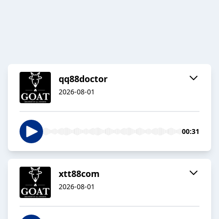
qq88doctor
2026-08-01
00:31
xtt88com
2026-08-01