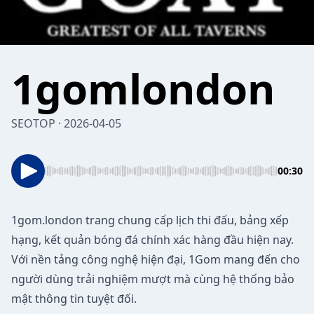
1gomlondon
SEOTOP · 2026-04-05
00:30
1gom.london
trang chung cấp lịch thi đấu, bảng xếp
hạng, kết quản bóng đá chính xác hàng đầu hiện nay.
Với nền tảng công nghệ hiện đại, 1Gom mang đến cho
người dùng trải nghiệm mượt mà cùng hệ thống bảo
mật thông tin tuyệt đối.