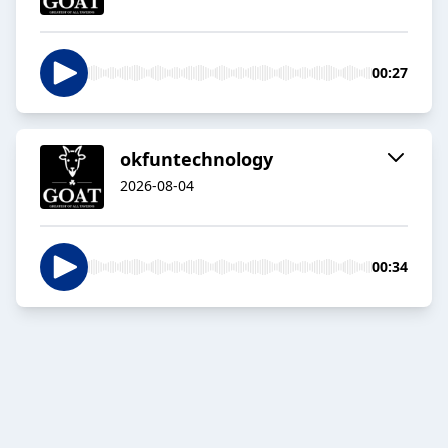
00:27
okfuntechnology
2026-08-04
00:34