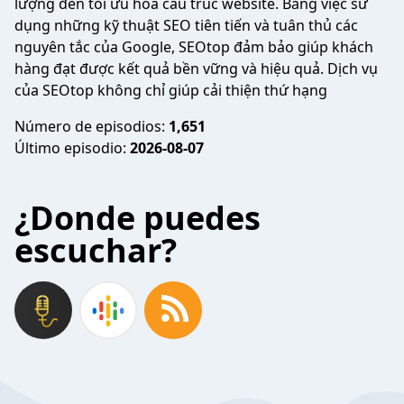
lượng đến tối ưu hóa cấu trúc website. Bằng việc sử
dụng những kỹ thuật SEO tiên tiến và tuân thủ các
nguyên tắc của Google, SEOtop đảm bảo giúp khách
hàng đạt được kết quả bền vững và hiệu quả. Dịch vụ
của SEOtop không chỉ giúp cải thiện thứ hạng
Número de episodios:
1,651
Último episodio:
2026-08-07
¿Donde puedes
escuchar?