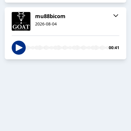
mu88bicom
2026-08-04
00:41