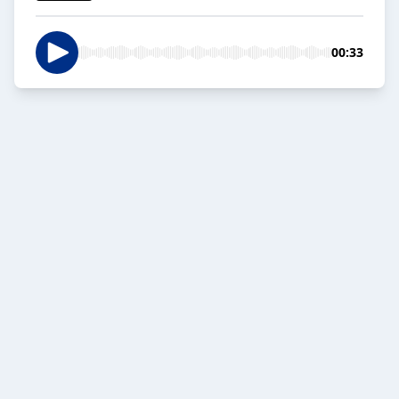
00:33