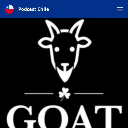
Podcast Chile