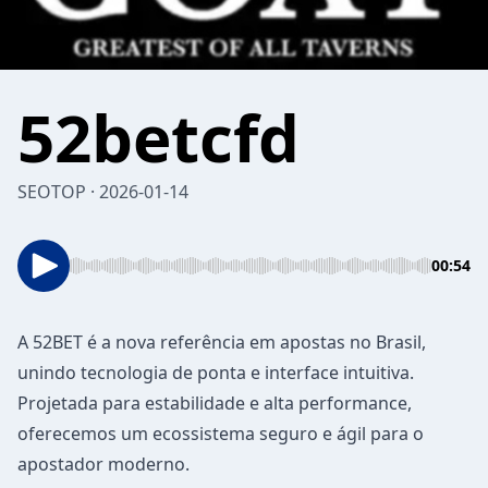
52betcfd
SEOTOP · 2026-01-14
00:54
A
52BET
é a nova referência em apostas no Brasil,
unindo tecnologia de ponta e interface intuitiva.
Projetada para estabilidade e alta performance,
oferecemos um ecossistema seguro e ágil para o
apostador moderno.