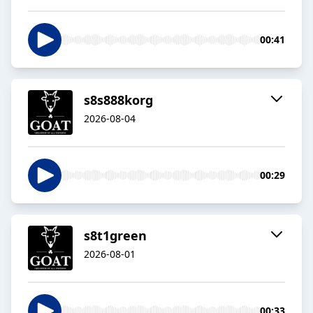
00:41
s8s888korg
2026-08-04
00:29
s8t1green
2026-08-01
00:33