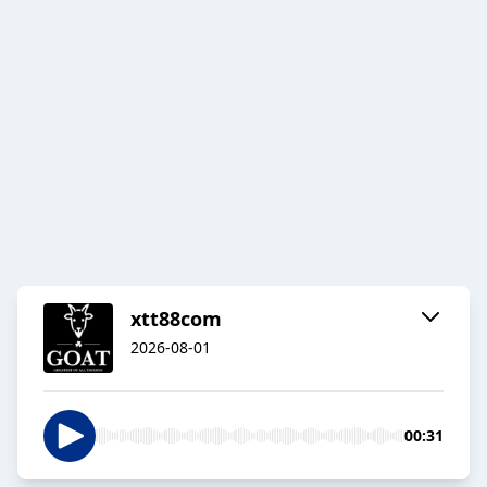
xtt88com
2026-08-01
00:31