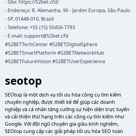
- Site:
https://52bet.cfd/
- Endereço: R. Alemanha, 90 - Jardim Europa, São Paulo
- SP, 01448-010, Brazil
- Telefone: +55 (15) 55456-7793
- E-mail:
support@52bet.cfd
#52BETTechCenter #52BETDigitalSphere
#52BETSmartPlatform #52BETNetworkHub
#52BETFutureVision #52BETUserExperience
seotop
SEOtop là một dịch vụ tối ưu hóa công cụ tìm kiếm
chuyên nghiệp, được thiết kế để giúp các doanh
nghiệp và cá nhân tăng cường sự hiện diện trực tuyến
và cải thiện thứ hạng trên các công cụ tìm kiếm như
Google. Với đội ngũ chuyên gia giàu kinh nghiệm,
SEOtop cung cấp các giải pháp tối ưu hóa SEO toàn