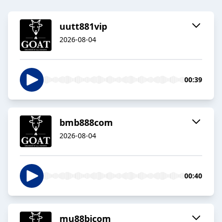
uutt881vip
2026-08-04
00:39
bmb888com
2026-08-04
00:40
mu88bicom