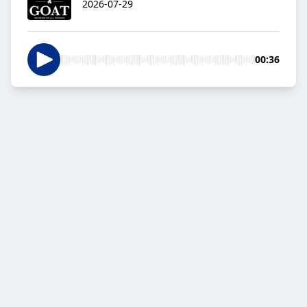
2026-07-29
00:36