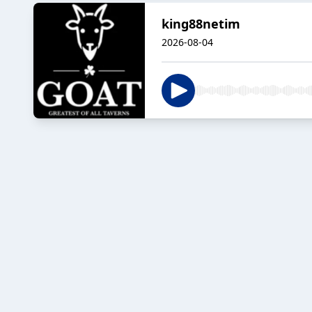
king88netim
2026-08-04