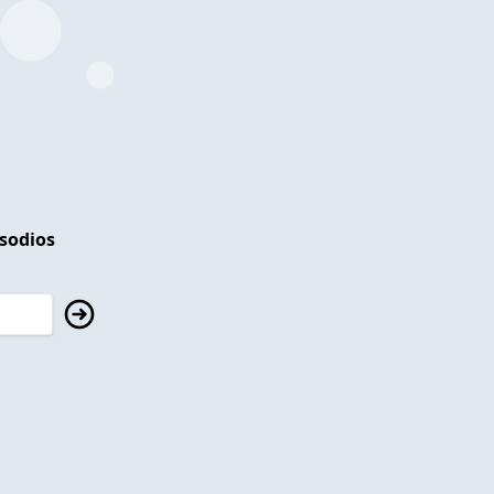
isodios