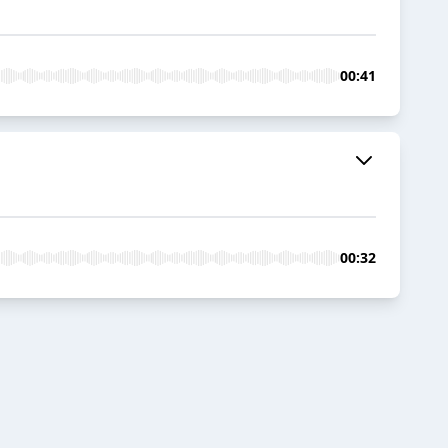
00:41
00:32