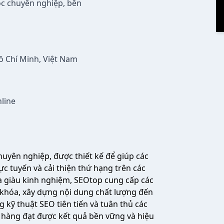
óc chuyên nghiệp, bền
Hồ Chí Minh, Việt Nam
line
huyên nghiệp, được thiết kế để giúp các
c tuyến và cải thiện thứ hạng trên các
a giàu kinh nghiệm, SEOtop cung cấp các
ừ khóa, xây dựng nội dung chất lượng đến
 kỹ thuật SEO tiên tiến và tuân thủ các
hàng đạt được kết quả bền vững và hiệu