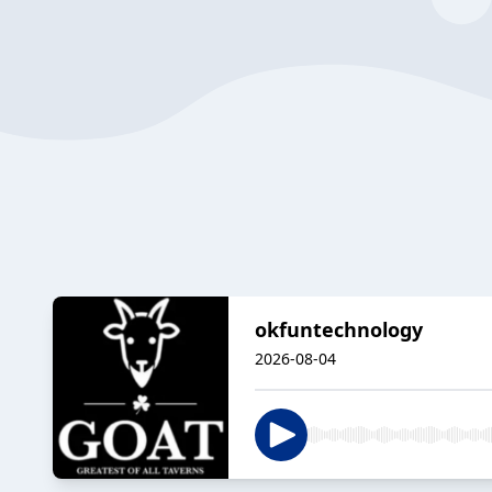
okfuntechnology
2026-08-04