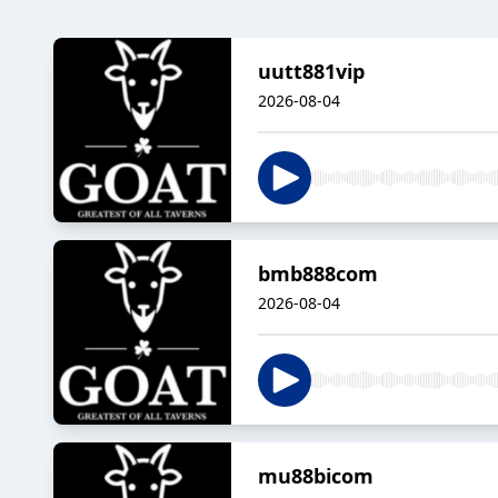
uutt881vip
2026-08-04
bmb888com
2026-08-04
mu88bicom