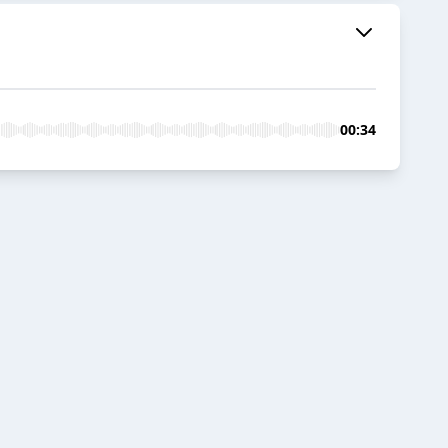
00:34