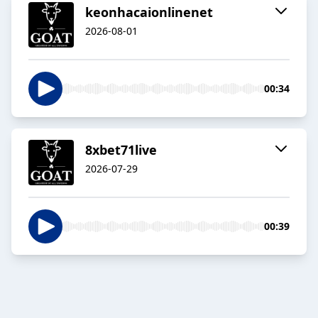
keonhacaionlinenet
2026-08-01
00:34
8xbet71live
2026-07-29
00:39