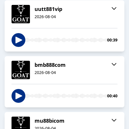
uutt881vip
2026-08-04
00:39
bmb888com
2026-08-04
00:40
mu88bicom
2026-08-04