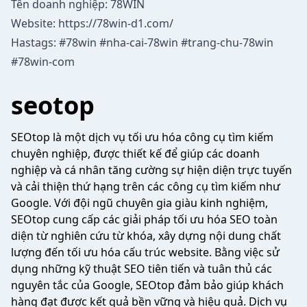
Tên doanh nghiệp: 78WIN
Website:
https://78win-d1.com/
Hastags: #78win #nha-cai-78win #trang-chu-78win
#78win-com
seotop
SEOtop là một dịch vụ tối ưu hóa công cụ tìm kiếm
chuyên nghiệp, được thiết kế để giúp các doanh
nghiệp và cá nhân tăng cường sự hiện diện trực tuyến
và cải thiện thứ hạng trên các công cụ tìm kiếm như
Google. Với đội ngũ chuyên gia giàu kinh nghiệm,
SEOtop cung cấp các giải pháp tối ưu hóa SEO toàn
diện từ nghiên cứu từ khóa, xây dựng nội dung chất
lượng đến tối ưu hóa cấu trúc website. Bằng việc sử
dụng những kỹ thuật SEO tiên tiến và tuân thủ các
nguyên tắc của Google, SEOtop đảm bảo giúp khách
hàng đạt được kết quả bền vững và hiệu quả. Dịch vụ