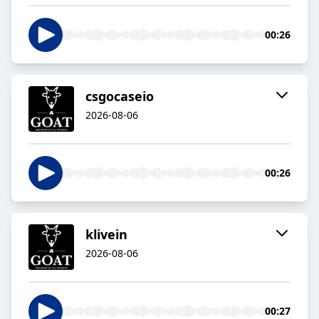
00:26
csgocaseio
2026-08-06
00:26
klivein
2026-08-06
00:27