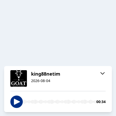
king88netim
2026-08-04
00:34