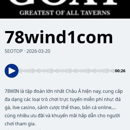
78wind1com
SEOTOP · 2026-03-20
00:26
78WIN
là tập đoàn lớn nhất Châu Á hiện nay, cung cấp
đa dạng các loại trò chơi trực tuyến miễn phí như: đá
gà, live casino, sảnh cược thể thao, bắn cá online,...
cùng nhiều ưu đãi và khuyến mãi hấp dẫn cho người
chơi tham gia.