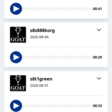
00:41
s8s888korg
2026-08-04
00:29
s8t1green
2026-08-01
00:33