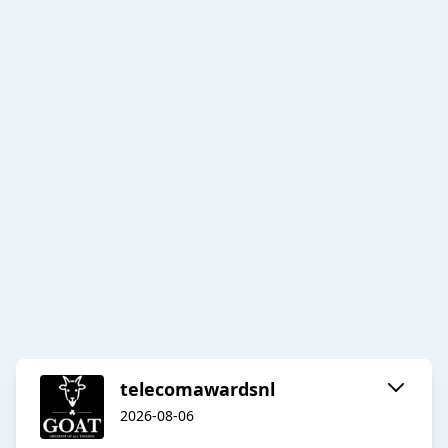
telecomawardsnl
2026-08-06