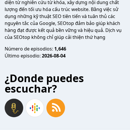
diện từ nghiên cứu từ khóa, xây dựng nội dung chất
lượng đến tối ưu hóa cấu trúc website. Bằng việc sử
dụng những kỹ thuật SEO tiên tiến và tuân thủ các
nguyên tắc của Google, SEOtop đảm bảo giúp khách
hàng đạt được kết quả bền vững và hiệu quả. Dịch vụ
của SEOtop không chỉ giúp cải thiện thứ hạng
Número de episodios:
1,646
Último episodio:
2026-08-04
¿Donde puedes
escuchar?