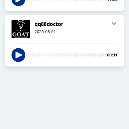
qq88doctor
2026-08-01
00:31