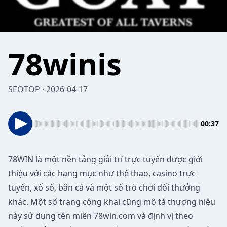
78winis
SEOTOP · 2026-04-17
00:37
78WIN
là một nền tảng giải trí trực tuyến được giới
thiệu với các hạng mục như thể thao, casino trực
tuyến, xổ số, bắn cá và một số trò chơi đổi thưởng
khác. Một số trang công khai cũng mô tả thương hiệu
này sử dụng tên miền 78win.com và định vị theo