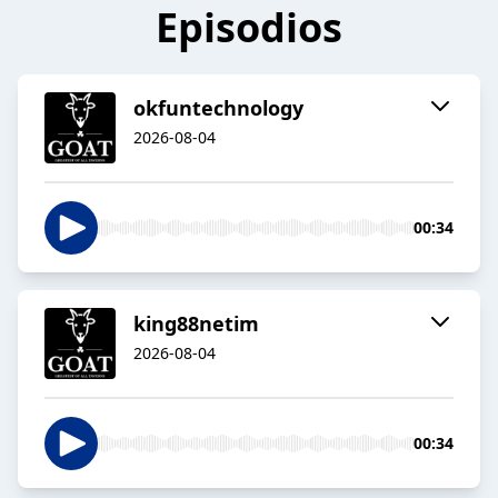
Episodios
okfuntechnology
2026-08-04
00:34
king88netim
2026-08-04
00:34