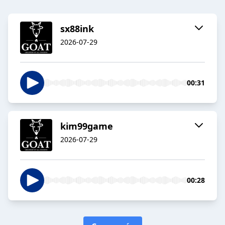
sx88ink
2026-07-29
00:31
kim99game
2026-07-29
00:28