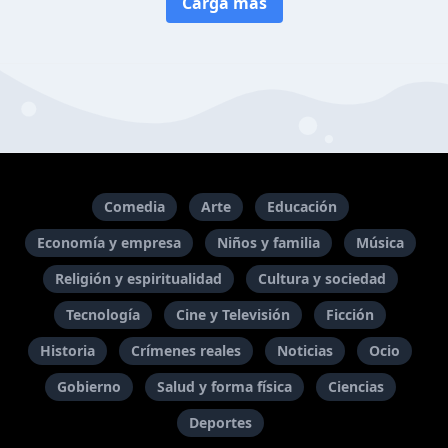
Carga más
Comedia
Arte
Educación
Economía y empresa
Niños y familia
Música
Religión y espiritualidad
Cultura y sociedad
Tecnología
Cine y Televisión
Ficción
Historia
Crímenes reales
Noticias
Ocio
Gobierno
Salud y forma física
Ciencias
Deportes