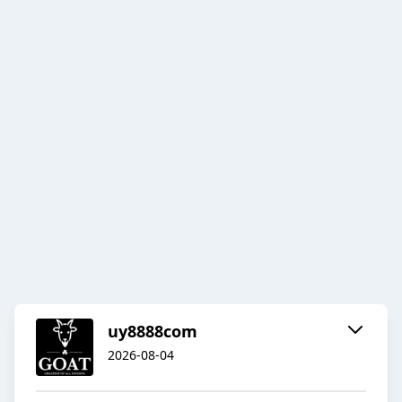
uy8888com
2026-08-04