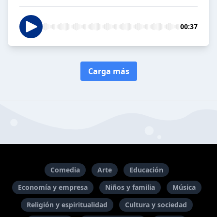
00:37
Carga más
Comedia
Arte
Educación
Economía y empresa
Niños y familia
Música
Religión y espiritualidad
Cultura y sociedad