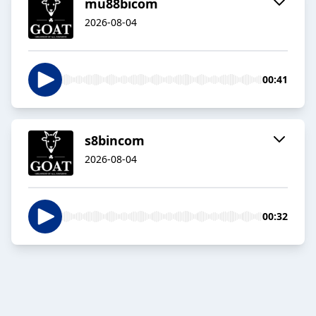
mu88bicom
2026-08-04
00:41
s8bincom
2026-08-04
00:32