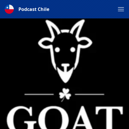
Podcast Chile