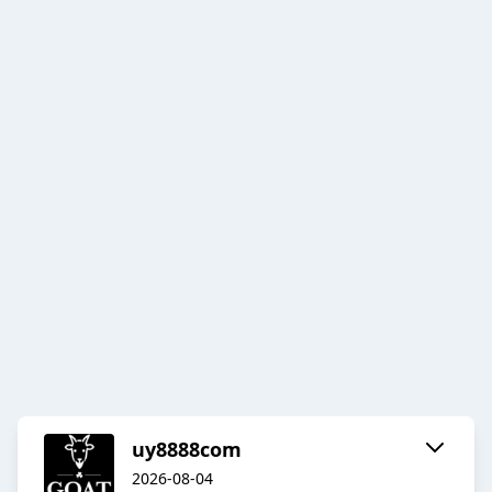
uy8888com
2026-08-04