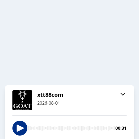
xtt88com
2026-08-01
00:31