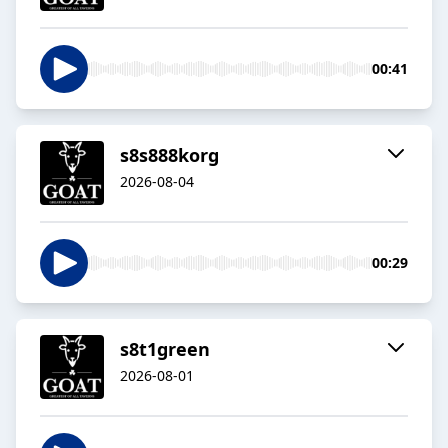
00:41
s8s888korg
2026-08-04
00:29
s8t1green
2026-08-01