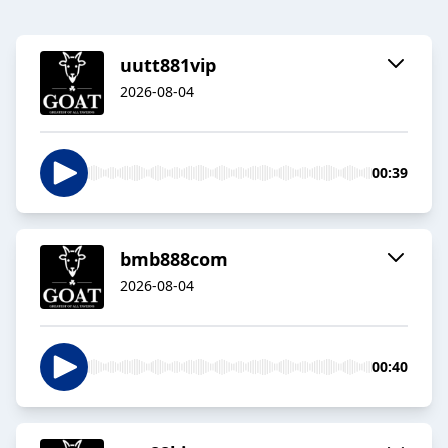
uutt881vip
2026-08-04
00:39
bmb888com
2026-08-04
00:40