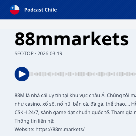
Podcast Chile
88mmarkets
SEOTOP · 2026-03-19
88M
là nhà cái uy tín tại khu vực châu Á. Chúng tôi 
như casino, xổ số, nổ hũ, bắn cá, đá gà, thể thao,... H
CSKH 24/7, sảnh game đạt chuẩn quốc tế. Tham gia n
Thông tin liên hệ:
Website:
https://88m.markets/