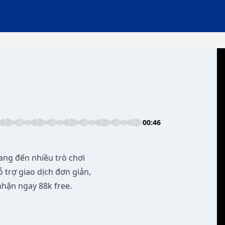
00:46
mang đến nhiều trò chơi
ỗ trợ giao dịch đơn giản,
hận ngay 88k free.