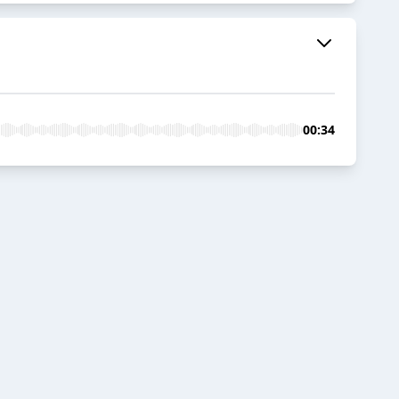
00:34