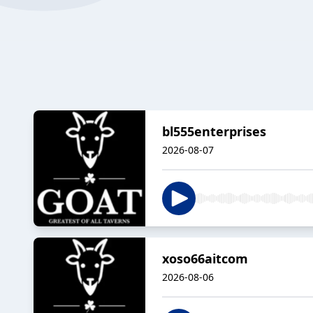
bl555enterprises
2026-08-07
xoso66aitcom
2026-08-06